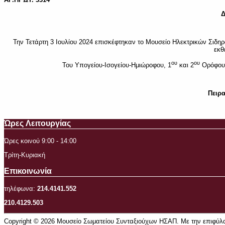
Δ
Την Τετάρτη 3 Ιουλίου 2024 επισκέφτηκαν το Μουσείο Ηλεκτρικών Σι
εκθ
ου
ου
Του Υπογείου-Ισογείου-Ημιώροφου, 1
και 2
Ορόφου,
Πειρα
Ώρες Λειτουργίας
Ώρες κοινού 9:00 - 14:00
Τρίτη-Κυριακή
Επικοινωνία
τηλέφωνα:
214.4141.552
210.4129.503
Copyright © 2026 Μουσείο Σωματείου Συνταξιούχων ΗΣΑΠ. Με την επιφύλα